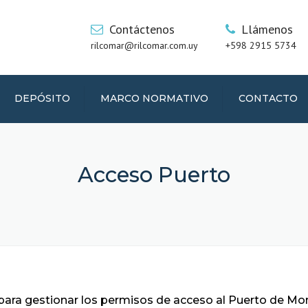
Contáctenos
Llámenos
rilcomar@rilcomar.com.uy
+598 2915 5734
DEPÓSITO
MARCO NORMATIVO
CONTACTO
Acceso Puerto
Permiso Personas
El formulario de
Permiso Personas
ha sido enviado con éxito.
para gestionar los permisos de acceso al Puerto de Mon